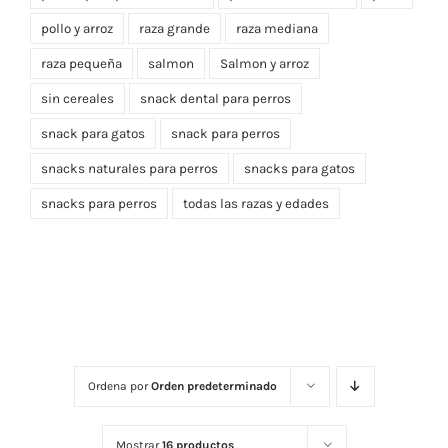
pollo y arroz
raza grande
raza mediana
raza pequeña
salmon
Salmon y arroz
sin cereales
snack dental para perros
snack para gatos
snack para perros
snacks naturales para perros
snacks para gatos
snacks para perros
todas las razas y edades
Ordena por
Orden predeterminado
Mostrar
16 productos