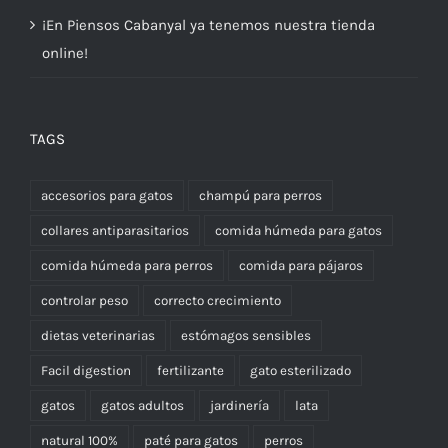
¡En Piensos Cabanyal ya tenemos nuestra tienda
online!
TAGS
accesorios para gatos
champú para perros
collares antiparasitarios
comida húmeda para gatos
comida húmeda para perros
comida para pájaros
controlar peso
correcto crecimiento
dietas veterinarias
estómagos sensibles
Facil digestion
fertilizante
gato esterilizado
gatos
gatos adultos
jardinería
lata
natural 100%
paté para gatos
perros