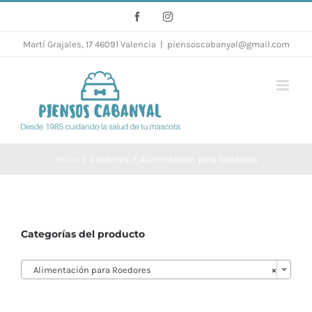
Saltar
Facebook
Instagram
al
Martí Grajales, 17 46091 Valencia
|
piensoscabanyal@gmail.com
contenido
Inicio
/
Roedores
/
Alimentación para Roedores
Categorías del producto

Alimentación para Roedores
×