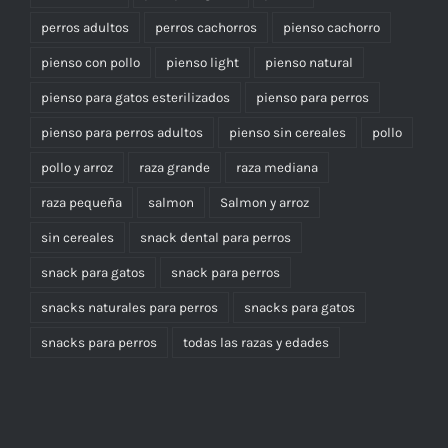
perros adultos
perros cachorros
pienso cachorro
pienso con pollo
pienso light
pienso natural
pienso para gatos esterilizados
pienso para perros
pienso para perros adultos
pienso sin cereales
pollo
pollo y arroz
raza grande
raza mediana
raza pequeña
salmon
Salmon y arroz
sin cereales
snack dental para perros
snack para gatos
snack para perros
snacks naturales para perros
snacks para gatos
snacks para perros
todas las razas y edades