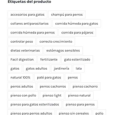
Etiquetas del producto
accesorios para gatos
champú para perros
collares antiparasitarios
comida húmeda para gatos
comida húmeda para perros
comida para pájaros
controlar peso
correcto crecimiento
dietas veterinarias
estómagos sensibles
Facil digestion
fertilizante
gato esterilizado
gatos
gatos adultos
jardinería
lata
natural 100%
paté para gatos
perros
perros adultos
perros cachorros
pienso cachorro
pienso con pollo
pienso light
pienso natural
pienso para gatos esterilizados
pienso para perros
pienso para perros adultos
pienso sin cereales
pollo