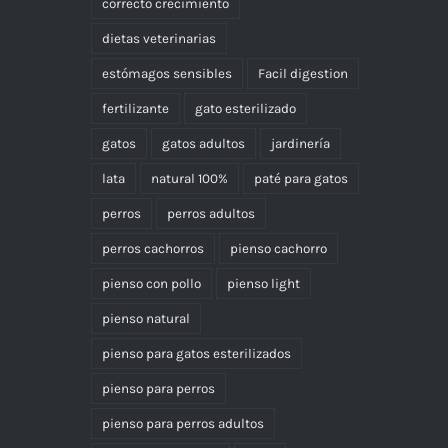
correcto crecimiento
dietas veterinarias
estómagos sensibles
Facil digestion
fertilizante
gato esterilizado
gatos
gatos adultos
jardinería
lata
natural 100%
paté para gatos
perros
perros adultos
perros cachorros
pienso cachorro
pienso con pollo
pienso light
pienso natural
pienso para gatos esterilizados
pienso para perros
pienso para perros adultos