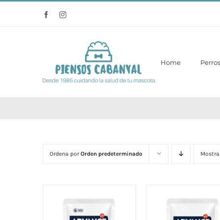
Saltar
Facebook
Instagram
al
contenido
Home
Perro
Ordena por
Orden predeterminado
Mostra