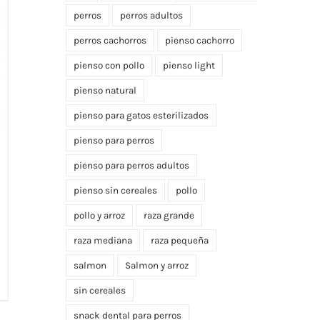
perros
perros adultos
perros cachorros
pienso cachorro
pienso con pollo
pienso light
pienso natural
pienso para gatos esterilizados
pienso para perros
pienso para perros adultos
pienso sin cereales
pollo
pollo y arroz
raza grande
raza mediana
raza pequeña
salmon
Salmon y arroz
sin cereales
snack dental para perros