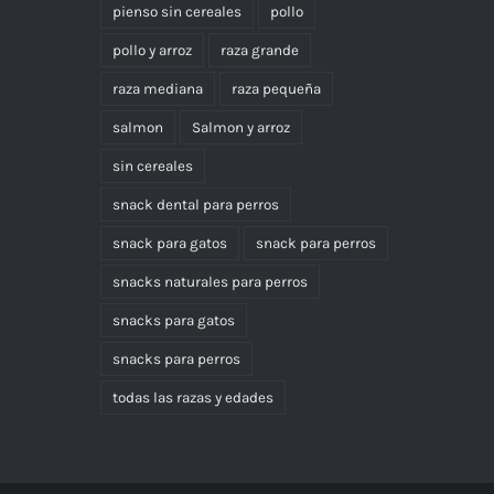
pienso sin cereales
pollo
pollo y arroz
raza grande
raza mediana
raza pequeña
salmon
Salmon y arroz
sin cereales
snack dental para perros
snack para gatos
snack para perros
snacks naturales para perros
snacks para gatos
snacks para perros
todas las razas y edades