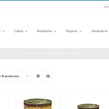
Mar
s
Gatos
Roedores
Pájaros
Jardinería
Inicio
/
comida húmeda para perros
r
16 productos