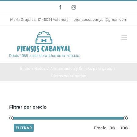
Saltar
Facebook
Instagram
al
Martí Grajales, 17 46091 Valencia
|
piensoscabanyal@gmail.com
contenido
Inicio
/
Gatos
/
Alimentación y Snacks para gatos
/
Dietas Veterinarias
Filtrar por precio
Precio:
—
FILTRAR
0€
10€