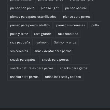
pienso con pollo
pienso light
pienso natural
pienso para gatos esterilizados
pienso para perros
pienso para perros adultos
pienso sin cereales
pollo
pollo y arroz
raza grande
raza mediana
raza pequeña
salmon
Salmon y arroz
sin cereales
snack dental para perros
snack para gatos
snack para perros
snacks naturales para perros
snacks para gatos
snacks para perros
todas las razas y edades