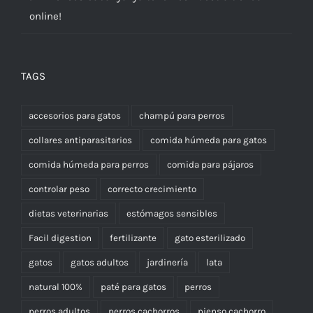
online!
TAGS
accesorios para gatos
champú para perros
collares antiparasitarios
comida húmeda para gatos
comida húmeda para perros
comida para pájaros
controlar peso
correcto crecimiento
dietas veterinarias
estómagos sensibles
Facil digestion
fertilizante
gato esterilizado
gatos
gatos adultos
jardinería
lata
natural 100%
paté para gatos
perros
perros adultos
perros cachorros
pienso cachorro