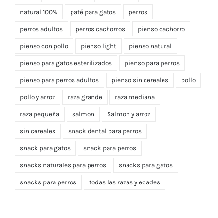
natural 100%
paté para gatos
perros
perros adultos
perros cachorros
pienso cachorro
pienso con pollo
pienso light
pienso natural
pienso para gatos esterilizados
pienso para perros
pienso para perros adultos
pienso sin cereales
pollo
pollo y arroz
raza grande
raza mediana
raza pequeña
salmon
Salmon y arroz
sin cereales
snack dental para perros
snack para gatos
snack para perros
snacks naturales para perros
snacks para gatos
snacks para perros
todas las razas y edades